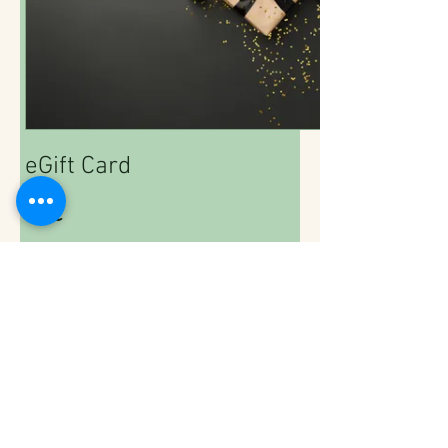
eGift Card
25 €
Amount
25 €
50 €
100 €
150 €
200 €
Other amount
Quantity