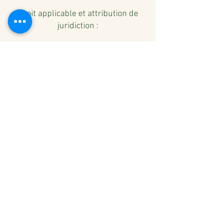
Droit applicable et attribution de
juridiction :
Tout litige en relation avec
l’utilisation du site
www.lestvincent.com
est soumis au
droit français. L’utilisateur ainsi que
www.lestvincent.com
acceptent de
se soumettre à la compétence
exclusive des tribunaux Français en
cas de litige.
Protection des biens et des
personnes - gestion des données
personnelles